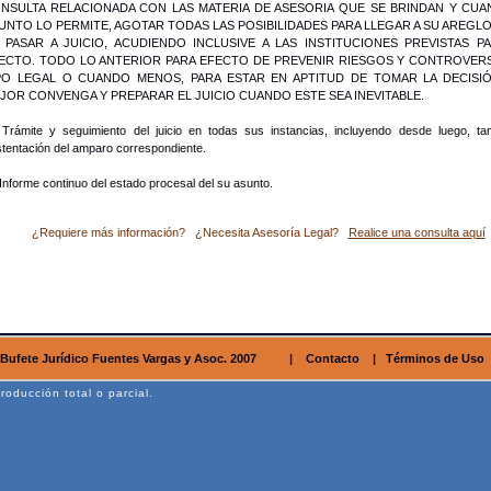
NSULTA RELACIONADA CON LAS MATERIA DE ASESORIA QUE SE BRINDAN Y CUA
UNTO LO PERMITE, AGOTAR TODAS LAS POSIBILIDADES PARA LLEGAR A SU AREGL
 PASAR A JUICIO, ACUDIENDO INCLUSIVE A LAS INSTITUCIONES PREVISTAS PA
ECTO. TODO LO ANTERIOR PARA EFECTO DE PREVENIR RIESGOS Y CONTROVERS
PO LEGAL O CUANDO MENOS, PARA ESTAR EN APTITUD DE TOMAR LA DECISI
JOR CONVENGA Y PREPARAR EL JUICIO CUANDO ESTE SEA INEVITABLE.
Trámite y seguimiento del juicio en todas sus instancias, incluyendo desde luego, ta
tentación del amparo correspondiente.
Informe continuo del estado procesal del su asunto.
¿Requiere más información? ¿Necesita Asesoría Legal?
Realice una consulta aquí
Bufete Jurídico Fuentes Vargas y Asoc. 2007
|
Contacto
|
Términos de Uso
oducción total o parcial.