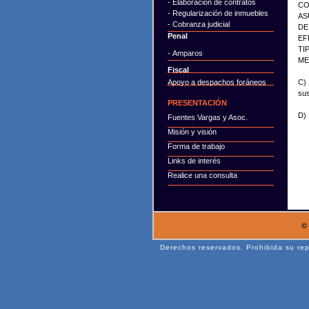
- Elaboración de contratos
CO
- Regularización de inmuebles
AS
- Cobranza judicial
DE
Penal
EF
TI
- Amparos
ME
Fiscal
Apoyo a despachos foráneos
C) 
sus
PRESENTACIÓN
D) 
Fuentes Vargas y Asoc.
Misión y visión
Forma de trabajo
Links de interés
Realice una consulta
© 
Derechos reservados. Prohibida su repr