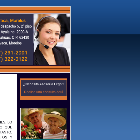
¿Necesita Asesoría Legal?
Realice una consulta aquí
ES, LO
DO QUE
TANTO,
ATOS Y