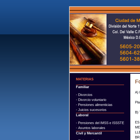
MATERIAS
F
Familiar
A) 
- Divorcios
- Divorcio voluntario
Pla
- Pensiones alimenticias
- Juicios sucesorios
B) 
Laboral
ES
- Pensiones del IMSS e ISSSTE
ME
- Asuntos laborales
LL
Civil y Mercantil
BR