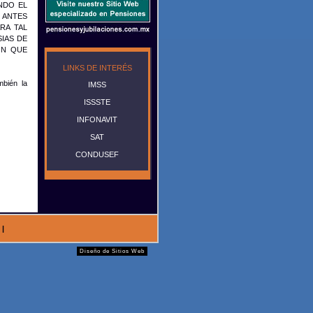
NDO EL
O ANTES
RA TAL
IAS DE
ÓN QUE
LINKS DE INTERÉS
mbién la
IMSS
ISSSTE
INFONAVIT
SAT
CONDUSEF
|
Diseño de Sitios Web